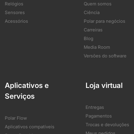
Relógios
Quem somos
Sensores
Ciência
Acessórios
Polar para negócios
Carreiras
Blog
Media Room
Versões do software
Aplicativos e
Loja virtual
Serviços
Entregas
Pagamentos
Polar Flow
Trocas e devoluções
Aplicativos compatíveis
Meus pedidos