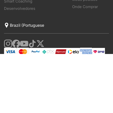
Smart Coaching
Onde Comprar
Desenvolvedores
© Polar Electro 2026. All Rights Reserved.
Polar Electro Brasil Comercio, Distribuição, Importação e
Exportação Ltda.
CNPJ nº 24.479.880/0003-50
Rod. Anhanguera, Km 32,5, 800 – Bloco 300, Galpão 21 –
Cajamar (SP)
CEP: 07753-580