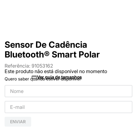
Sensor De Cadência
Bluetooth® Smart Polar
Referência
:
91053162
Este produto não está disponível no momento
Ver guia de tamanhos
Quero saber quando estiver disponível
ENVIAR