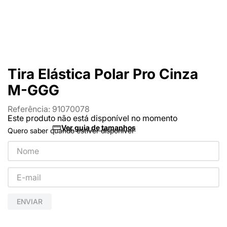
Tira Elástica Polar Pro Cinza
M-GGG
Referência
:
91070078
Este produto não está disponível no momento
Ver guia de tamanhos
Quero saber quando estiver disponível
ENVIAR