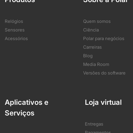
Relógios
Quem somos
Sensores
Ciência
Acessórios
Polar para negócios
Carreiras
Blog
Media Room
Versões do software
Aplicativos e
Loja virtual
Serviços
Entregas
Pagamentos