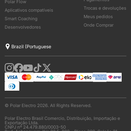
Polar Flow
Trocas e devoluções
Aplicativos compatíveis
Meus pedidos
Smart Coaching
Onde Comprar
Desenvolvedores
© Polar Electro 2026. All Rights Reserved.
Polar Electro Brasil Comercio, Distribuição, Importação e
Exportação Ltda.
CNPJ nº 24.479.880/0003-50