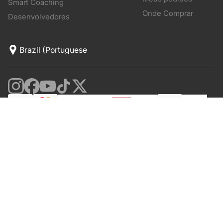
Smart Coaching
Onde Comprar
Desenvolvedores
© Polar Electro 2026. All Rights Reserved.
Polar Electro Brasil Comercio, Distribuição, Importação e
Exportação Ltda.
CNPJ nº 24.479.880/0003-50
Rod. Anhanguera, Km 32,5, 800 – Bloco 300, Galpão 21 –
Cajamar (SP)
CEP: 07753-580