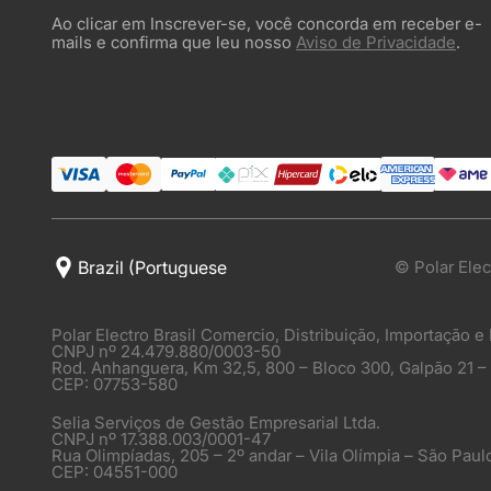
Ao clicar em Inscrever-se, você concorda em receber e-
mails e confirma que leu nosso
Aviso de Privacidade
.
© Polar Elec
Polar Electro Brasil Comercio, Distribuição, Importação e
CNPJ nº 24.479.880/0003-50
Rod. Anhanguera, Km 32,5, 800 – Bloco 300, Galpão 21 –
CEP: 07753-580
Selia Serviços de Gestão Empresarial Ltda.
CNPJ nº 17.388.003/0001-47
Rua Olimpíadas, 205 – 2º andar – Vila Olímpia – São Paul
CEP: 04551-000