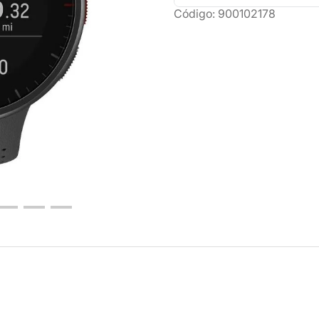
Código
:
900102178