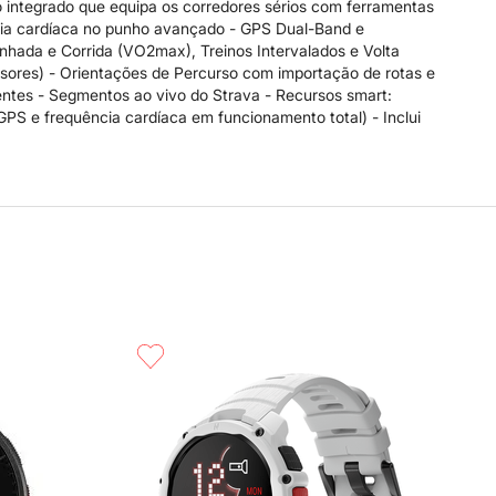
o integrado que equipa os corredores sérios com ferramentas
ncia cardíaca no punho avançado - GPS Dual-Band e
hada e Corrida (VO2max), Treinos Intervalados e Volta
nsores) - Orientações de Percurso com importação de rotas e
gentes - Segmentos ao vivo do Strava - Recursos smart:
GPS e frequência cardíaca em funcionamento total) - Inclui
Compra rápida
C
R$
2