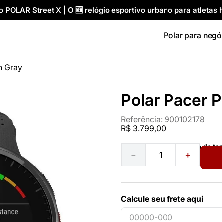
 POLAR Street X | O 🆕 relógio esportivo urbano para atletas h
Polar para negó
n Gray
Polar Pacer 
Referência
:
900102178
R$
3
.
799
,
00
Ver guia de t
－
＋
Calcule seu frete aqui