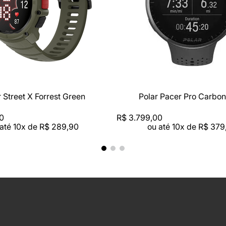
r Street X Forrest Green
Polar Pacer Pro Carbo
0
R$
3
.
799
,
00
 até
10
x de
R$
289
,
90
ou até
10
x de
R$
379