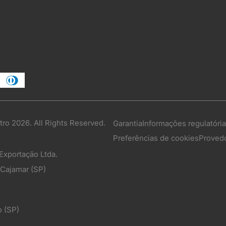
tro 2026. All Rights Reserved.
Garantia
Informações regulatóri
Preferências de cookies
Provedo
 Exportação Ltda.
 Cajamar (SP)
o (SP)