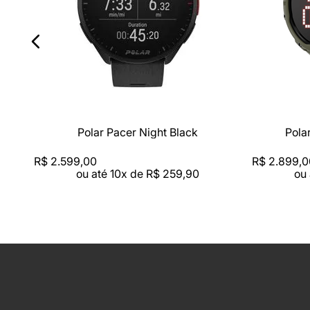
Polar Pacer Night Black
Pola
R$
2
.
599
,
00
R$
2
.
899
,
0
ou até
10
x de
R$
259
,
90
ou