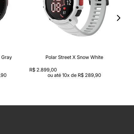
n Gray
Polar Street X Snow White
R$
2
.
899
,
00
,
90
ou até
10
x de
R$
289
,
90