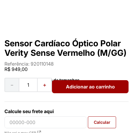
Sensor Cardíaco Óptico Polar
Verity Sense Vermelho (M/GG)
Referência
:
920110148
R$
949
,
00
Ver guia de tamanhos
－
＋
Adicionar ao carrinho
Calcule seu frete aqui
Calcular
Não sei o meu CEP