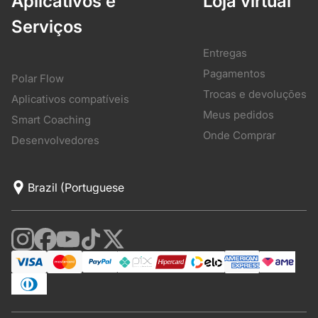
Aplicativos e
Loja virtual
Serviços
Entregas
Pagamentos
Polar Flow
Trocas e devoluções
Aplicativos compatíveis
Meus pedidos
Smart Coaching
Onde Comprar
Desenvolvedores