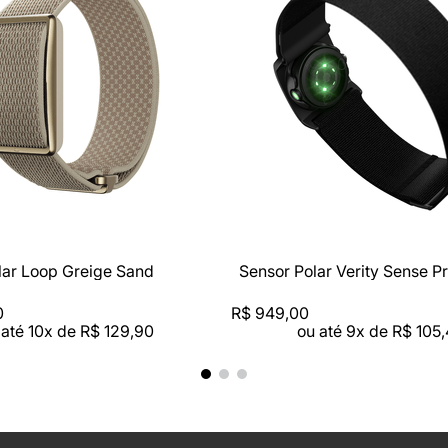
rápida
Compra rápida
 e movimento</p>
>
s</p>
e;veis<br />
lar Loop Greige Sand
Sensor Polar Verity Sense P
0
R$
949
,
00
 até
10
x de
R$
129
,
90
ou até
9
x de
R$
105
,
logia, precis&atilde;o e estilo.<br />
ce de quem entende de movimento.</p>