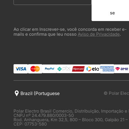
se
Ao clicar em Inscrever-se, você concorda em receber e-
mails e confirma que leu nosso
Aviso de Privacidade
.
© Polar Elec
Polar Electro Brasil Comercio, Distribuição, Importação e
CNPJ nº 24.479.880/0003-50
Rod. Anhanguera, Km 32,5, 800 – Bloco 300, Galpão 21 –
CEP: 07753-580