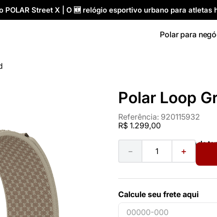
 POLAR Street X | O 🆕 relógio esportivo urbano para atletas h
Polar para negó
d
Polar Loop G
Referência
:
920115932
R$
1
.
299
,
00
Ver guia de t
－
＋
Calcule seu frete aqui