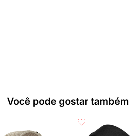
Você pode gostar também
pingos e chuva leve)<br />