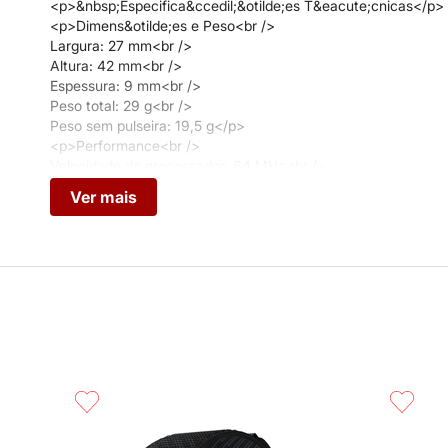
<p>&nbsp;Especifica&ccedil;&otilde;es T&eacute;cnicas</p>
<p>Dimens&otilde;es e Peso<br />
Largura: 27 mm<br />
Altura: 42 mm<br />
Espessura: 9 mm<br />
Peso total: 29 g<br />
Peso sem pulseira: 19,5 g</p>
<p>Performance<br />
Velocidade do processador: 64 MHz<br />
Mem&oacute;ria: 1,3 MB<br />
Ver mais
Armazenamento interno: 16 MB</p>
<p>Materiais Premium<br />
Caixa: A&ccedil;o inoxid&aacute;vel (Stainless Steel)<br />
Moldura: A&ccedil;o inoxid&aacute;vel</p>
<p>Conectividade<br />
Bluetooth&reg; Low Energy (LE)<br />
Cabo propriet&aacute;rio / USB-C<br />
Alcance de transmiss&atilde;o: at&eacute; 50 metros</p>
<p>Durabilidade<br />
Resist&ecirc;ncia &agrave; &aacute;gua: WR30 (resiste a res
Temperatura operacional: de -20 &deg;C a +50 &deg;C</p>
<p>Sensores Avan&ccedil;ados<br />
mart
Sensor &oacute;ptico Precision Prime&trade; (GEN 3.5)<br />