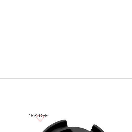
15%
OFF
Con