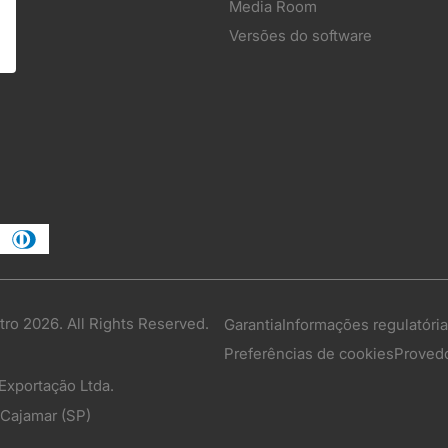
Media Room
Versões do software
tro 2026. All Rights Reserved.
Garantia
Informações regulatóri
Preferências de cookies
Provedo
 Exportação Ltda.
 Cajamar (SP)