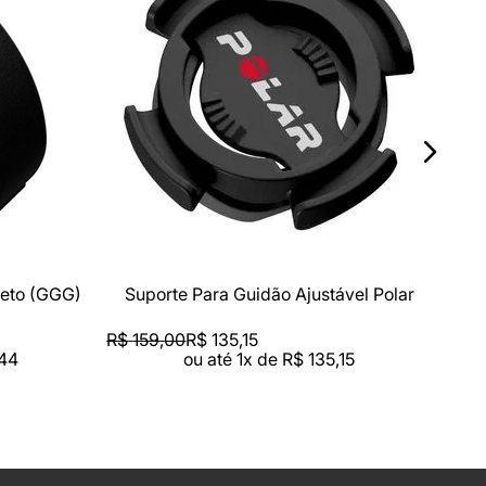
V
Compra rápida
C
R$
6
reto (GGG)
Suporte Para Guidão Ajustável Polar
R$
159
,
00
R$
135
,
15
44
ou até
1
x de
R$
135
,
15