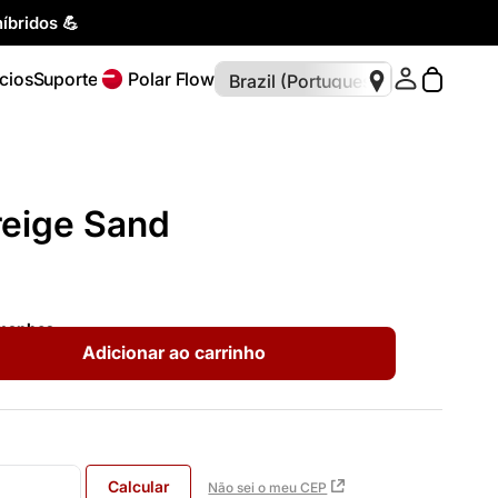
íbridos 💪
cios
Suporte
Polar Flow
reige Sand
amanhos
Adicionar ao carrinho
Calcular
Não sei o meu CEP