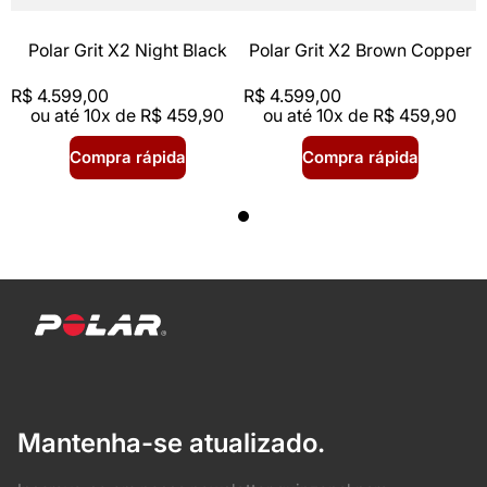
Polar Grit X2 Night Black
Polar Grit X2 Brown Copper
R$
4
.
599
,
00
R$
4
.
599
,
00
ou até
10
x de
R$
459
,
90
ou até
10
x de
R$
459
,
90
Compra rápida
Compra rápida
Mantenha-se atualizado.