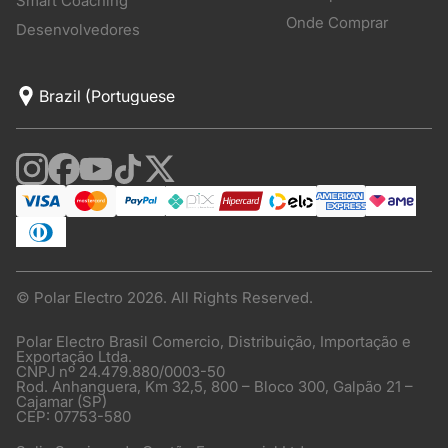
Smart Coaching
Onde Comprar
Desenvolvedores
© Polar Electro 2026. All Rights Reserved.
Polar Electro Brasil Comercio, Distribuição, Importação e
Exportação Ltda.
CNPJ nº 24.479.880/0003-50
Rod. Anhanguera, Km 32,5, 800 – Bloco 300, Galpão 21 –
Cajamar (SP)
CEP: 07753-580