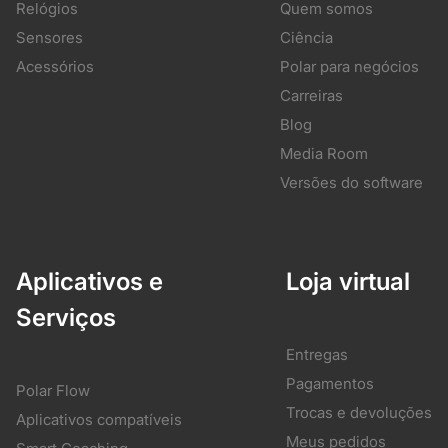
Relógios
Quem somos
Sensores
Ciência
Acessórios
Polar para negócios
Carreiras
Blog
Media Room
Versões do software
Aplicativos e
Loja virtual
Serviços
Entregas
Pagamentos
Polar Flow
Trocas e devoluções
Aplicativos compatíveis
Meus pedidos