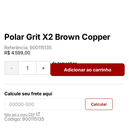
Polar Grit X2 Brown Copper
Referência
:
900115135
R$
4
.
599
,
00
Ver guia de tamanhos
－
＋
Adicionar ao carrinho
Calcule seu frete aqui
Calcular
Não sei o meu CEP
Código
:
900115135