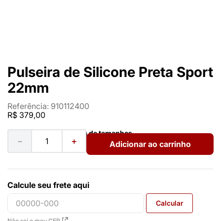
Pulseira de Silicone Preta Sport
22mm
Referência
:
910112400
R$
379
,
00
Ver guia de tamanhos
－
＋
Adicionar ao carrinho
Calcule seu frete aqui
Calcular
Não sei o meu CEP