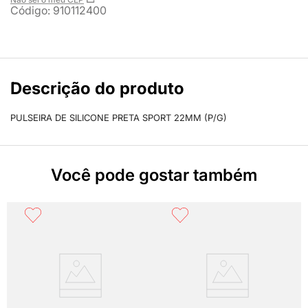
Código
:
910112400
Descrição do produto
PULSEIRA DE SILICONE PRETA SPORT 22MM (P/G)
Você pode gostar também
m
R