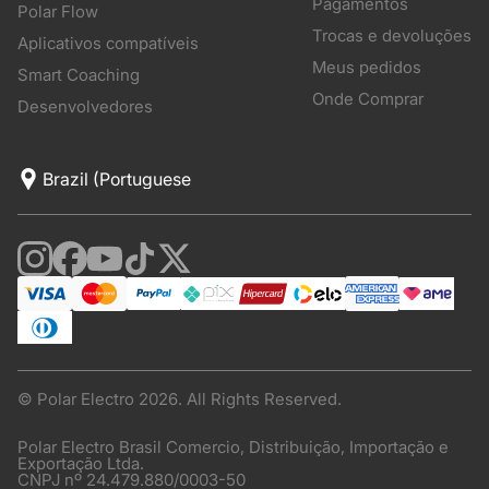
Pagamentos
Polar Flow
Trocas e devoluções
Aplicativos compatíveis
Meus pedidos
Smart Coaching
Onde Comprar
Desenvolvedores
© Polar Electro 2026. All Rights Reserved.
Polar Electro Brasil Comercio, Distribuição, Importação e
Exportação Ltda.
CNPJ nº 24.479.880/0003-50