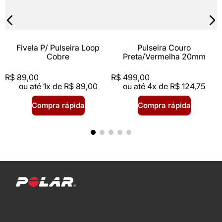
Fivela P/ Pulseira Loop
Pulseira Couro
Cobre
Preta/Vermelha 20mm
R$
89
,
00
R$
499
,
00
ou até
1
x de
R$
89
,
00
ou até
4
x de
R$
124
,
75
Compra rápida
Compra rápida