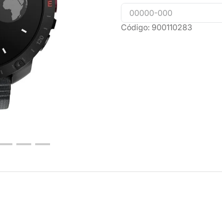
Código
:
900110283