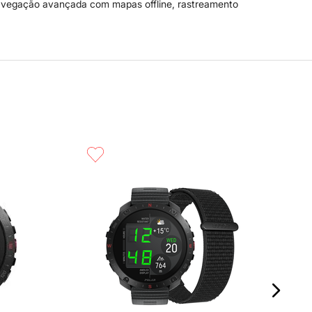
 navegação avançada com mapas offline, rastreamento
P
Compra rápida
C