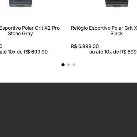
Esportivo Polar Grit X2 Pro
Relógio Esportivo Polar Grit 
Stone Gray
Black
0
R$
6
.
999
,
00
 até
10
x de
R$
699
,
90
ou até
10
x de
R$
699