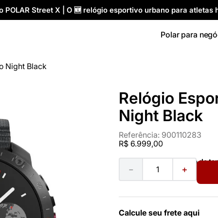
 POLAR Street X | O 🆕 relógio esportivo urbano para atletas h
Polar para negó
ro Night Black
Relógio Espor
Night Black
Referência
:
900110283
R$
6
.
999
,
00
Ver guia de t
－
＋
Calcule seu frete aqui