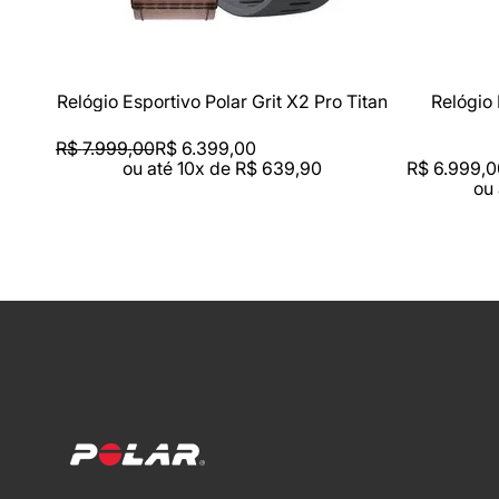
Relógio Esportivo Polar Grit X2 Pro Titan
Relógio 
R$
7
.
999
,
00
R$
6
.
399
,
00
ou até
10
x de
R$
639
,
90
R$
6
.
999
,
0
ou