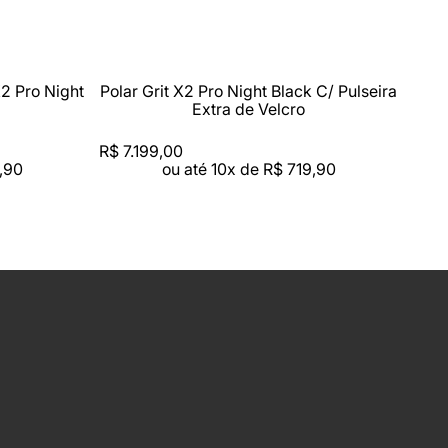
X2 Pro Night
Polar Grit X2 Pro Night Black C/ Pulseira
Extra de Velcro
R$
7
.
199
,
00
,
90
ou até
10
x de
R$
719
,
90