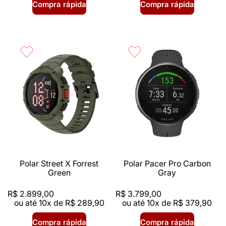
Compra rápida
Compra rápida
Polar Street X Forrest
Polar Pacer Pro Carbon
Green
Gray
R$
2
.
899
,
00
R$
3
.
799
,
00
ou até
10
x de
R$
289
,
90
ou até
10
x de
R$
379
,
90
Compra rápida
Compra rápida