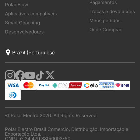
Pagamentos
Polar Flow
Trocas e devoluções
Aplicativos compatíveis
Meus pedidos
Smart Coaching
Onde Comprar
Desenvolvedores
© Polar Electro 2026. All Rights Reserved.
Polar Electro Brasil Comercio, Distribuição, Importação e
Exportação Ltda.
CNPJ nº 24.479.880/0003-50