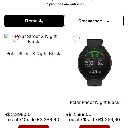
12
produtos
Filtrar
Ordenar por
Polar Street X Night Black
Polar Pacer Night Black
R$
2
.
899
,
00
R$
2
.
599
,
00
ou até
10
x de
R$
289
,
90
ou até
10
x de
R$
259
,
90