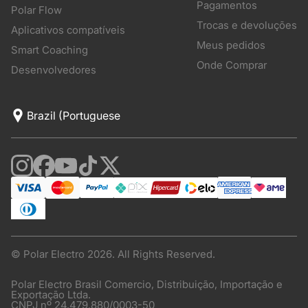
Pagamentos
Polar Flow
Trocas e devoluções
Aplicativos compatíveis
Meus pedidos
Smart Coaching
Onde Comprar
Desenvolvedores
© Polar Electro 2026. All Rights Reserved.
Polar Electro Brasil Comercio, Distribuição, Importação e
Exportação Ltda.
CNPJ nº 24.479.880/0003-50