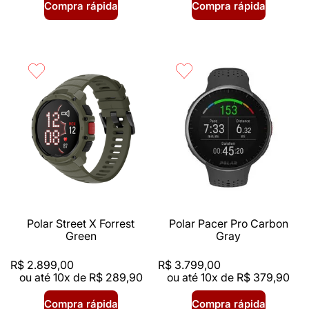
Compra rápida
Compra rápida
Polar Street X Forrest
Polar Pacer Pro Carbon
Green
Gray
R$
2
.
899
,
00
R$
3
.
799
,
00
ou até
10
x de
R$
289
,
90
ou até
10
x de
R$
379
,
90
Compra rápida
Compra rápida