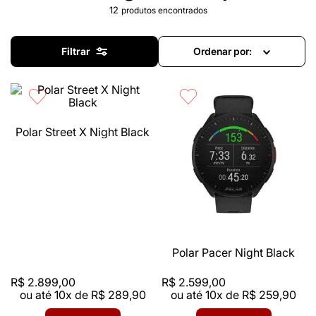
12
produtos
Filtrar
Ordenar por
Polar Street X Night Black
Polar Pacer Night Black
R$
2
.
899
,
00
R$
2
.
599
,
00
ou até
10
x de
R$
289
,
90
ou até
10
x de
R$
259
,
90