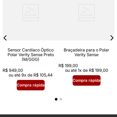
R
Sensor Cardíaco Óptico
Braçadeira para o Polar
Polar Verity Sense Preto
Verity Sense
(M/GGG)
R$
199
,
00
R$
949
,
00
ou até
1
x de
R$
199
,
00
ou até
9
x de
R$
105
,
44
Compra rápida
Compra rápida