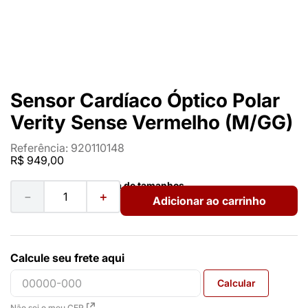
Sensor Cardíaco Óptico Polar
Verity Sense Vermelho (M/GG)
Referência
:
920110148
R$
949
,
00
Ver guia de tamanhos
－
＋
Adicionar ao carrinho
Calcule seu frete aqui
Calcular
Não sei o meu CEP