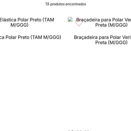
13
produtos
tica Polar Preto (TAM M/GGG)
Braçadeira para Polar Ver
rápida
Compra rápida
Preta (M/GGG)