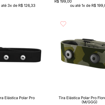
R$
199
,
00
 até
3
x de
R$
126
,
33
ou até
1
x de
R$
199
,
rápida
Compra rápida
ra Elástica Polar Pro
Tira Elástica Polar Pro Flo
(M/GGG)