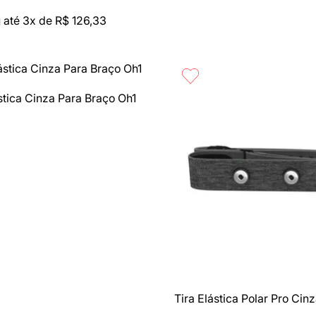
 até
3
x de
R$
126
,
33
stica Cinza Para Braço Oh1
rápida
Compra rápida
Tira Elástica Polar Pro Ci