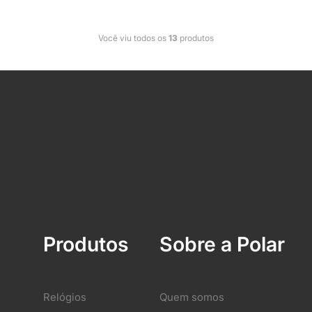
Você viu todos os
13
produtos
Produtos
Sobre a Polar
Relógios
Quem somos