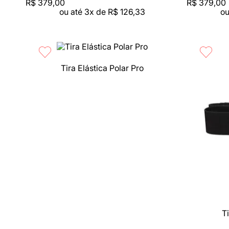
R$
379
,
00
R$
379
,
00
ou até
3
x de
R$
126
,
33
ou
Tira Elástica Polar Pro
Compra rápida
Compra 
Ti