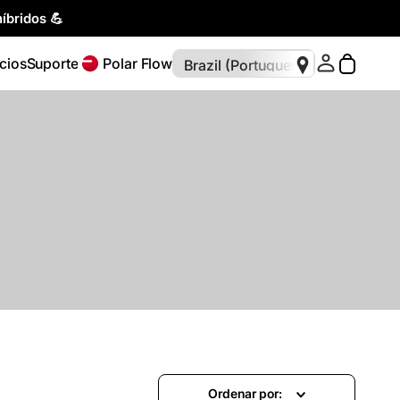
íbridos 💪
cios
Suporte
Polar Flow
Ordenar por