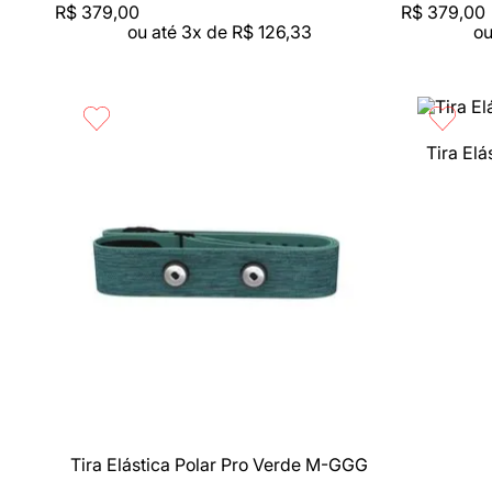
R$
379
,
00
R$
379
,
00
ou até
3
x de
R$
126
,
33
ou
Tira Elá
Compra rápida
Compra 
Tira Elástica Polar Pro Verde M-GGG