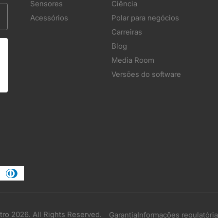
Sensores
Ciência
Acessórios
Polar para negócios
Carreiras
Blog
Media Room
Versões do software
tro 2026. All Rights Reserved.
Garantia
Informações regulatóri