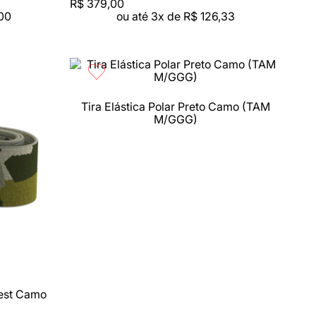
R$
379
,
00
00
ou até
3
x de
R$
126
,
33
Tira Elástica Polar Preto Camo (TAM
Compra rápida
M/GGG)
rest Camo