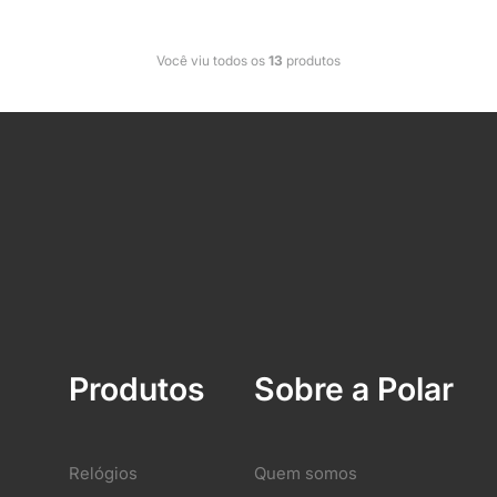
Você viu todos os
13
produtos
Produtos
Sobre a Polar
Relógios
Quem somos