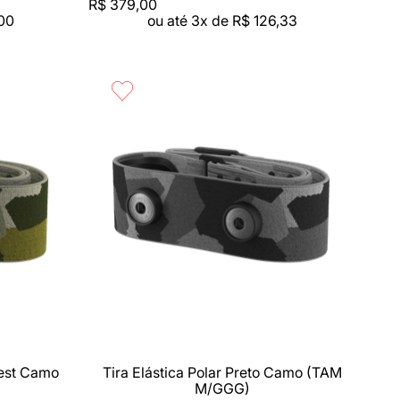
R$
379
,
00
00
ou até
3
x de
R$
126
,
33
Compra rápida
rest Camo
Tira Elástica Polar Preto Camo (TAM
M/GGG)