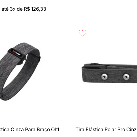
 até
3
x de
R$
126
,
33
rápida
Compra rápida
stica Cinza Para Braço Oh1
Tira Elástica Polar Pro Ci