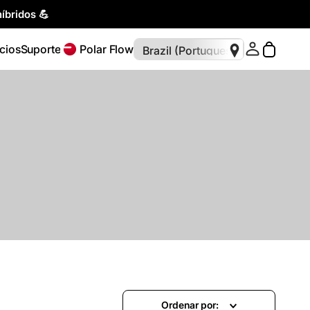
íbridos 💪
cios
Suporte
Polar Flow
Ordenar por