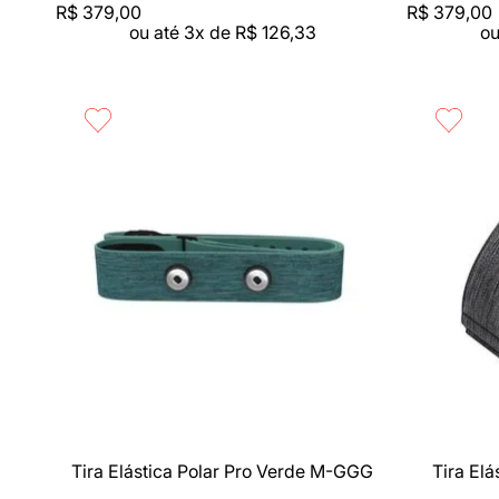
R$
379
,
00
R$
379
,
00
ou até
3
x de
R$
126
,
33
ou
Compra rápida
Compra 
Tira Elástica Polar Pro Verde M-GGG
Tira Elá