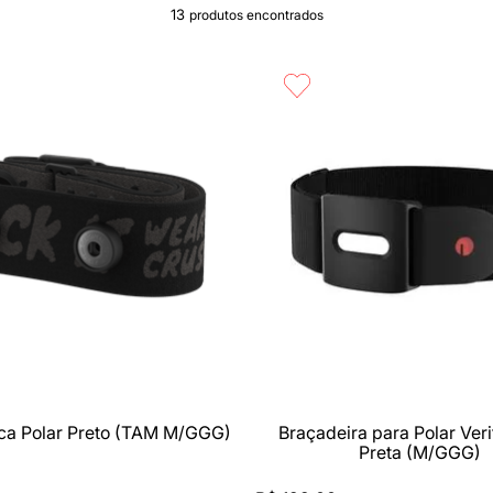
13
produtos
rápida
Compra rápida
tica Polar Preto (TAM M/GGG)
Braçadeira para Polar Ver
Preta (M/GGG)