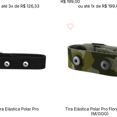
R$
199
,
00
 até
3
x de
R$
126
,
33
ou até
1
x de
R$
199
,
rápida
Compra rápida
ra Elástica Polar Pro
Tira Elástica Polar Pro Flo
(M/GGG)