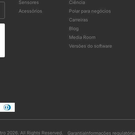
Sensores
Ciência
Acessórios
Polar para negócios
Carreiras
Blog
Media Room
Versões do software
tro 2026. All Rights Reserved.
Garantia
Informações regulatóri