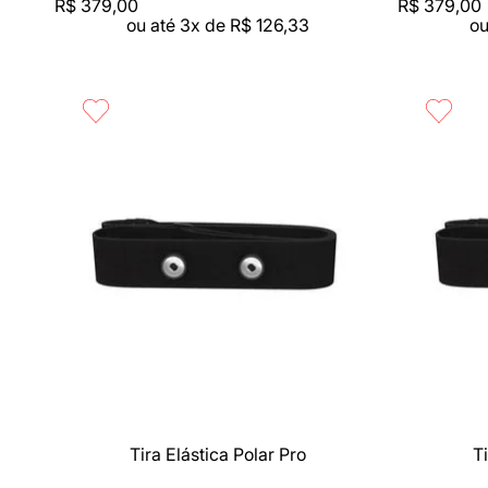
R$
379
,
00
R$
379
,
00
ou até
3
x de
R$
126
,
33
ou
Compra rápida
Compra 
Tira Elástica Polar Pro
Ti