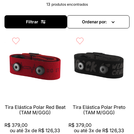
13
produtos
Filtrar
Ordenar por
Tira Elástica Polar Red Beat
Tira Elástica Polar Preto
(TAM M/GGG)
(TAM M/GGG)
R$
379
,
00
R$
379
,
00
ou até
3
x de
R$
126
,
33
ou até
3
x de
R$
126
,
33