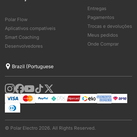
Entregas
Pagamentos
Polar Flow
Trocas e devoluções
Aplicativos compatíveis
Meus pedidos
Smart Coaching
Onde Comprar
Desenvolvedores
© Polar Electro 2026. All Rights Reserved.