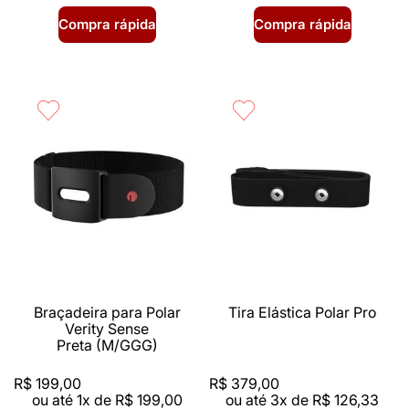
Compra rápida
Compra rápida
Braçadeira para Polar
Tira Elástica Polar Pro
Verity Sense
Preta (M/GGG)
R$
199
,
00
R$
379
,
00
ou até
1
x de
R$
199
,
00
ou até
3
x de
R$
126
,
33