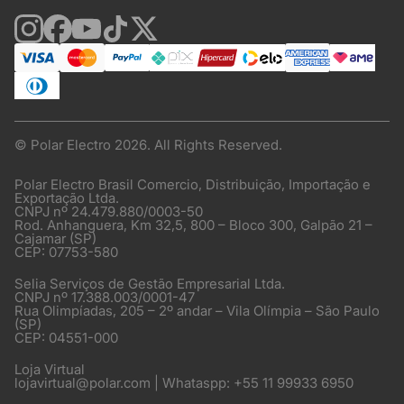
© Polar Electro 2026. All Rights Reserved.
Polar Electro Brasil Comercio, Distribuição, Importação e
Exportação Ltda.
CNPJ nº 24.479.880/0003-50
Rod. Anhanguera, Km 32,5, 800 – Bloco 300, Galpão 21 –
Cajamar (SP)
CEP: 07753-580
Selia Serviços de Gestão Empresarial Ltda.
CNPJ nº 17.388.003/0001-47
Rua Olimpíadas, 205 – 2º andar – Vila Olímpia – São Paulo
(SP)
CEP: 04551-000
Loja Virtual
lojavirtual@polar.com | Whataspp: +55 11 99933 6950