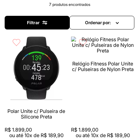
7
produtos
Filtrar
Ordenar por
Relógio Fitness Polar Unite
c/ Pulseiras de Nylon Preta
Polar Unite c/ Pulseira de
Silicone Preta
R$
1
.
899
,
00
R$
1
.
899
,
00
ou até
10
x de
R$
189
,
90
ou até
10
x de
R$
189
,
90