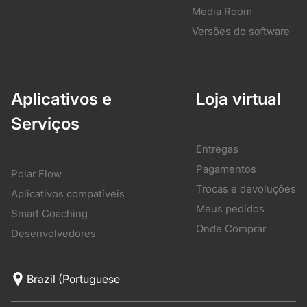
Media Room
Versões do software
Aplicativos e
Loja virtual
Serviços
Entregas
Pagamentos
Polar Flow
Trocas e devoluções
Aplicativos compatíveis
Meus pedidos
Smart Coaching
Onde Comprar
Desenvolvedores