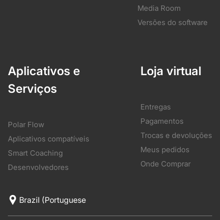
Media Room
Versões do software
Aplicativos e
Loja virtual
Serviços
Entregas
Pagamentos
Polar Flow
Trocas e devoluções
Aplicativos compatíveis
Meus pedidos
Smart Coaching
Onde Comprar
Desenvolvedores