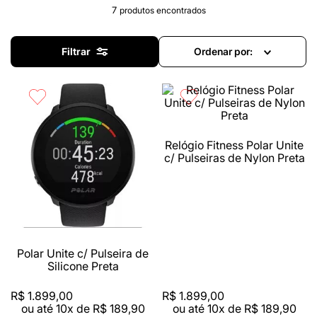
7
produtos
Filtrar
Ordenar por
Relógio Fitness Polar Unite
c/ Pulseiras de Nylon Preta
Polar Unite c/ Pulseira de
Silicone Preta
R$
1
.
899
,
00
R$
1
.
899
,
00
ou até
10
x de
R$
189
,
90
ou até
10
x de
R$
189
,
90