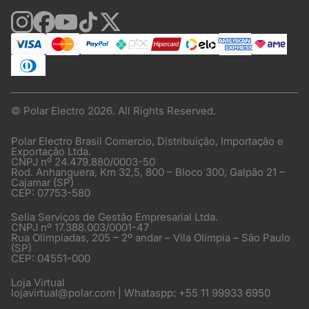
© Polar Electro 2026. All Rights Reserved.
Polar Electro Brasil Comercio, Distribuição, Importação e
Exportação Ltda.
CNPJ nº 24.479.880/0003-50
Rod. Anhanguera, Km 32,5, 800 – Bloco 300, Galpão 21 –
Cajamar (SP)
CEP: 07753-580
Selia Serviços de Gestão Empresarial Ltda.
CNPJ nº 17.388.003/0001-47
Rua Olimpíadas, 205 – 2º andar – Vila Olímpia – São Paulo
(SP)
CEP: 04551-000
Loja Virtual
lojavirtual@polar.com | Whataspp: +55 11 99933 6950