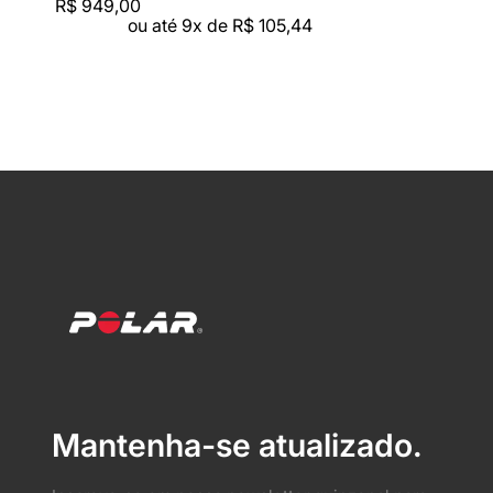
R$
949
,
00
ou até
9
x de
R$
105
,
44
Mantenha-se atualizado.