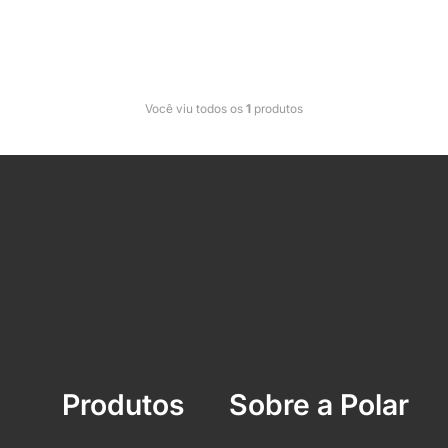
Você viu todos os
1
produtos
Produtos
Sobre a Polar