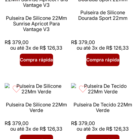
Pulseira de Silicone
Pulseira De Silicone 22Mm
Dourada Sport 22mm
Sunrise Apricot Para
Vantage V3
R$
379
,
00
R$
379
,
00
ou até
3
x de
R$
126
,
33
ou até
3
x de
R$
126
,
33
Compra rápida
Compra rápida
Pulseira De Silicone 22Mm
Pulseira De Tecido 22Mm
Verde
Verde
R$
379
,
00
R$
379
,
00
ou até
3
x de
R$
126
,
33
ou até
3
x de
R$
126
,
33