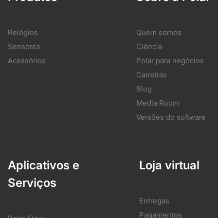
Relógios
Quem somos
Sensores
Ciência
Acessórios
Polar para negócios
Carreiras
Blog
Media Room
Versões do software
Aplicativos e
Loja virtual
Serviços
Entregas
Pagamentos