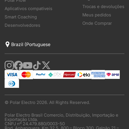
Polar Flow
Trocas e devoluções
Aplicativos compatíveis
Meus pedidos
Smart Coaching
Onde Comprar
Desenvolvedores
© Polar Electro 2026. All Rights Reserved.
Polar Electro Brasil Comercio, Distribuição, Importação e
Exportação Ltda.
CNPJ nº 24.479.880/0003-50
Rod. Anhanguera, Km 32,5, 800 – Bloco 300, Galpão 21 –